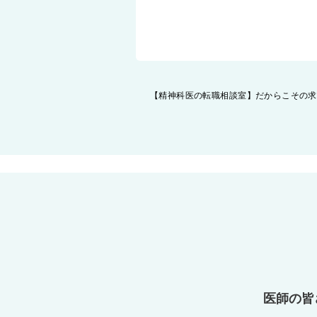
投
【精神科医の転職相談室】だからこその求
稿
ナ
ビ
ゲ
ー
シ
ョ
ン
医師の皆