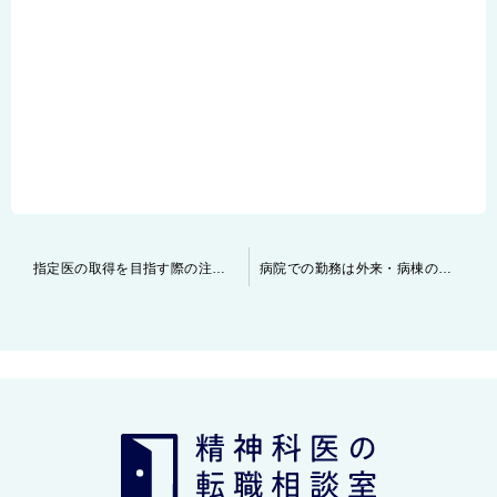
投
指定医の取得を目指す際の注意点について
病院での勤務は外来・病棟の他に訪問診療！？
稿
ナ
ビ
ゲ
ー
シ
ョ