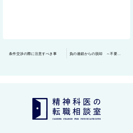
投
条件交渉の際に注意すべき事
負の連鎖からの脱却 ～不要な転職を繰り返さないために～
稿
ナ
ビ
ゲ
ー
シ
ョ
ン