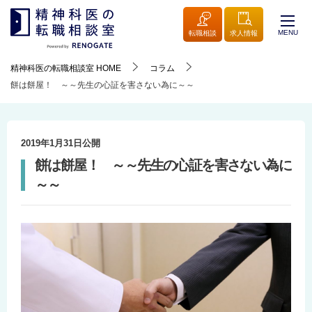
MENU
転職相談
求人情報
精神科医の転職相談室
HOME
コラム
餅は餅屋！ ～～先生の心証を害さない為に～～
2019年1月31日
公開
餅は餅屋！ ～～先生の心証を害さない為に
～～