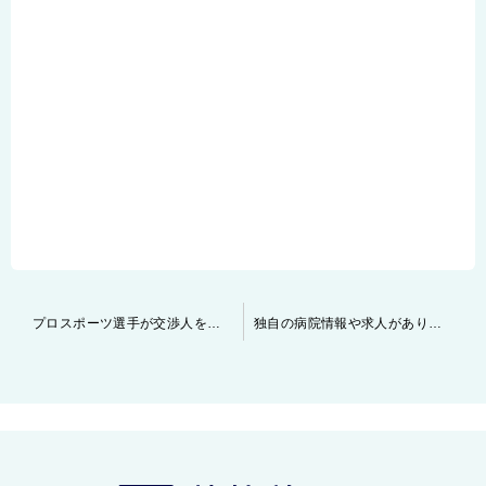
投
プロスポーツ選手が交渉人を選ぶ際のポイント
独自の病院情報や求人があります！
稿
ナ
ビ
ゲ
ー