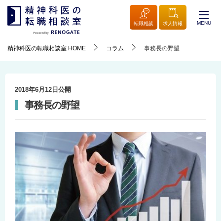
MENU
転職相談
求人情報
精神科医の転職相談室
HOME
コラム
事務長の野望
2018年6月12日
公開
事務長の野望