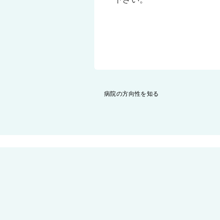
投
病院の方向性を知る
稿
ナ
ビ
ゲ
ー
シ
ョ