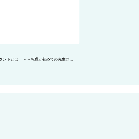
【精神科医の転職相談室】のコンサルタントとは ～～転職が初めての先生方へ～～