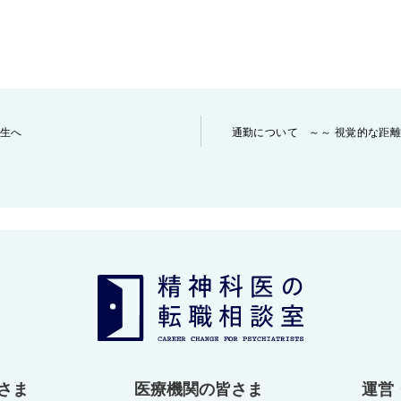
生へ
通勤について ～～ 視覚的な距
さま
医療機関の皆さま
運営