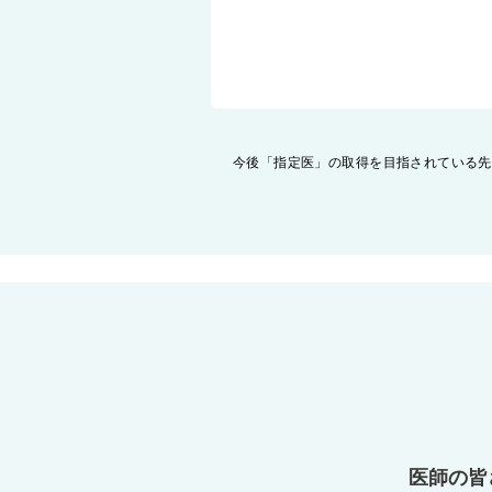
投
今後「指定医」の取得を目指されている先
稿
ナ
ビ
ゲ
ー
シ
ョ
ン
医師の皆