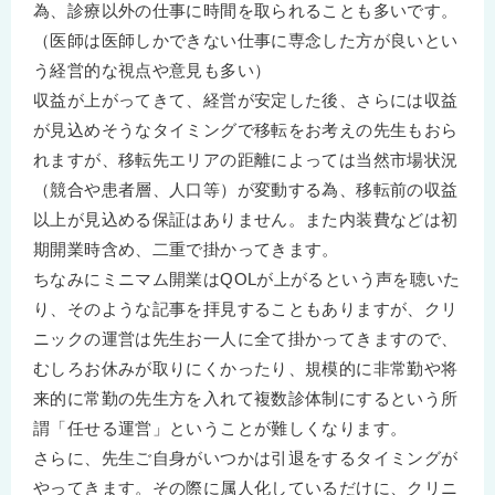
為、診療以外の仕事に時間を取られることも多いです。
（医師は医師しかできない仕事に専念した方が良いとい
う経営的な視点や意見も多い）
収益が上がってきて、経営が安定した後、さらには収益
が見込めそうなタイミングで移転をお考えの先生もおら
れますが、移転先エリアの距離によっては当然市場状況
（競合や患者層、人口等）が変動する為、移転前の収益
以上が見込める保証はありません。また内装費などは初
期開業時含め、二重で掛かってきます。
ちなみにミニマム開業はQOLが上がるという声を聴いた
り、そのような記事を拝見することもありますが、クリ
ニックの運営は先生お一人に全て掛かってきますので、
むしろお休みが取りにくかったり、規模的に非常勤や将
来的に常勤の先生方を入れて複数診体制にするという所
謂「任せる運営」ということが難しくなります。
さらに、先生ご自身がいつかは引退をするタイミングが
やってきます。その際に属人化しているだけに、クリニ