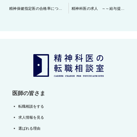
投
精神保健指定医の合格率について ～～令和6年 前期申請分～～
精神科医の求人 ～～給与提示にまつわる話～～
稿
ナ
ビ
ゲ
ー
シ
ョ
ン
医師の皆さま
転職相談をする
求人情報を見る
選ばれる理由