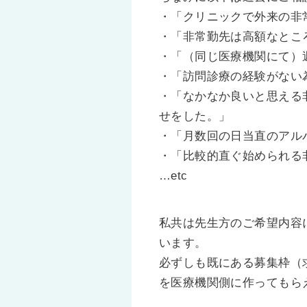
・「クリニックで外来の非
・「非常勤先は高額なとこ
・「（同じ医療機関にて）
・「訪問診療の経験がない
・「なかなか良いと思える
せをした。」
・「月数回の日当直のアル
・「比較的直ぐ始められる
…etc
私共は先生方のご希望内容
います。
必ずしも既にある募集枠（
を医療機関側に作ってもら