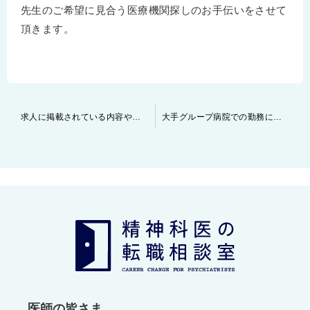
先生のご希望に見合う医療機関探しのお手伝いをさせて
頂きます。
投
求人に掲載されている内容や条件は良くなる事がある ～～精神科医の転職活動～～
大手グループ病院での勤務について ～～医師の勤務・転職事情～～
稿
ナ
ビ
ゲ
ー
シ
ョ
ン
医師の皆さま