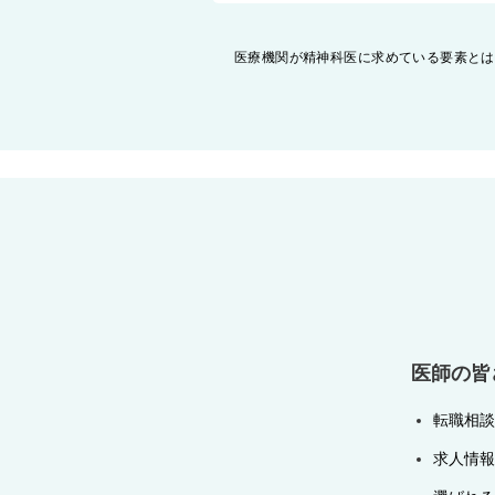
投
医療機関が精神科医に求めている要素とは
稿
ナ
ビ
ゲ
ー
シ
ョ
ン
医師の皆
転職相談
求人情報