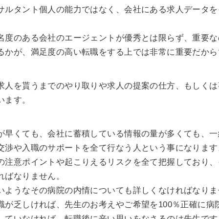
サルタント個人の能力ではなく、会社にある求人データを
名度のある会社のエージェントが優秀とは限らず、重要な
るかが、満足度の高い転職をする上では非常に重要だから
求人を貰うまでのやり取りや求人の提案の仕方、もしくは
います。
が早くても、会社に蓄積している情報の量が多くても、一
交渉や入職のサポートを全て行なう人という事になります
の注意ポイントや起こりえるリスクを全て把握しており、
ればなりません。
いようなその病院の内情についても詳しくなければなりま
識が乏しければ、先生のお考えやご希望を100％正確に病
していなければ、転職後に辛い思いをなさるのは先生です