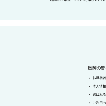
精神科医の転職 ～～面倒な事は全てプロ
稿
ナ
ビ
ゲ
ー
シ
ョ
ン
医師の皆
転職相談
求人情報
選ばれる
ご利用の