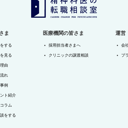
さま
医療機関の皆さま
運営
をする
採用担当者さまへ
会
を見る
クリニックの譲渡相談
プ
理由
流れ
事例
ント紹介
コラム
談をする