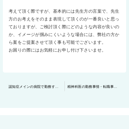
考えて頂く際ですが、基本的には先生方の言葉で、先生
方のお考えをそのまま表現して頂くのが一番良いと思っ
ておりますが、ご検討頂く際にどのような内容が良いの
か、イメージが掴みにくいような場合には、弊社の方か
ら案をご提案させて頂く事も可能でございます。
お困りの際にはお気軽にお申し付け下さいませ。
投
認知症メインの病院で勤務する事について
精神科医の勤務事情・転職事情 ～～慢性期へシフトする年代について～～
稿
ナ
ビ
ゲ
ー