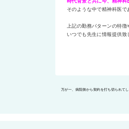
時代背景と共に今、精神科
そのような中で精神科医で
上記の勤務パターンの特徴
いつでも先生に情報提供致
投
万が一、病院側から契約を打ち切られてし
稿
ナ
ビ
ゲ