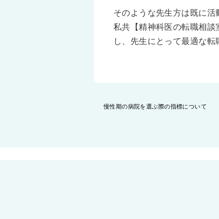
そのような先生方は既に活
私共【精神科医の転職相談
し、先生にとって最適な転
投
慢性期の病院を選ぶ際の指標について
稿
ナ
ビ
ゲ
ー
シ
ョ