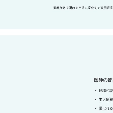
投
勤務年数を重ねると共に変化する雇用環境
稿
ナ
ビ
ゲ
ー
シ
ョ
ン
医師の皆
転職相談
求人情報
選ばれる