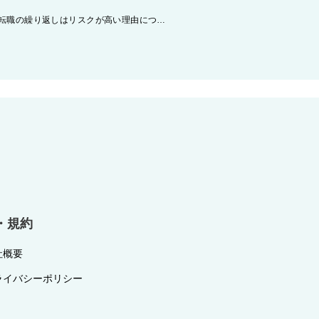
精神科医の転職 ～～短期間の勤務・転職の繰り返しはリスクが高い理由について～～
・規約
社概要
ライバシーポリシー