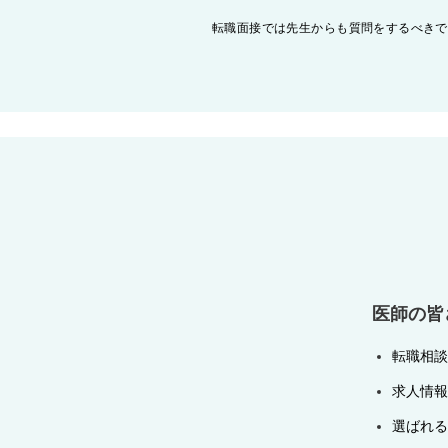
投
転職面接では先生からも質問をするべきで
稿
ナ
ビ
ゲ
ー
シ
ョ
ン
医師の皆
転職相談
求人情報
選ばれる