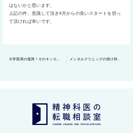
はないかと思います。
上記の件、意識して頂き4月からの良いスタートを切っ
て頂ければ幸いです。
投
大学医局の退局！そのキッカケ・理由とは？
メンタルクリニックの掛け持ち勤務を希望 ～～見落としがちな注意点について～～
稿
ナ
ビ
ゲ
ー
シ
ョ
ン