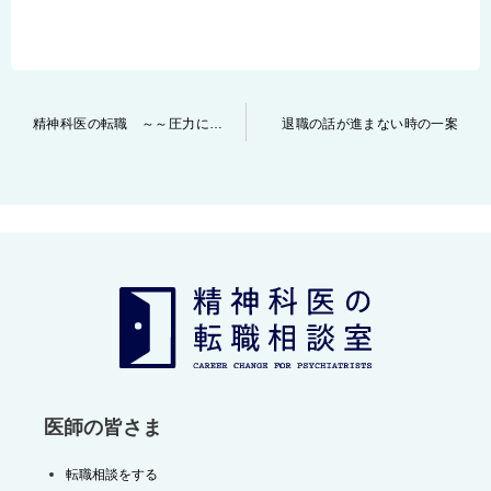
投
精神科医の転職 ～～圧力に負けた転職失敗事例～～
退職の話が進まない時の一案
稿
ナ
ビ
ゲ
ー
シ
ョ
ン
医師の皆さま
転職相談をする