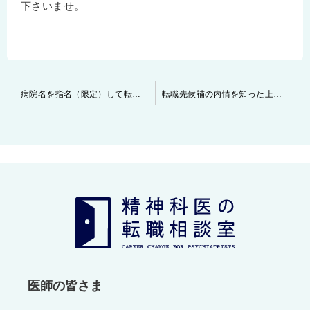
下さいませ。
投
病院名を指名（限定）して転職をするのは良いのか！？
転職先候補の内情を知った上で転職をして下さい！
稿
ナ
ビ
ゲ
ー
シ
ョ
ン
医師の皆さま