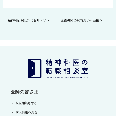
投
精神科病院以外にもリエゾン、緩和ケア、訪問診療などの求人のご案内もお受け致します
医療機関の院内見学や面接を実施する件数について
稿
ナ
ビ
ゲ
ー
シ
ョ
ン
医師の皆さま
転職相談をする
求人情報を見る