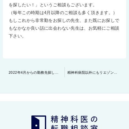
を探したい！」というご相談もございます。
（毎年この時期は4月以降のご相談も多く頂きます。）
もしこれから非常勤をお探しの先生、また既にお探しで
もなかなか良い話に出会わない先生は、お気軽にご相談
下さい。
投
2022年4月からの勤務先探しと応募のタイミング
精神科病院以外にもリエゾン、緩和ケア、訪問診療などの求人のご案内もお受け致します
稿
ナ
ビ
ゲ
ー
シ
ョ