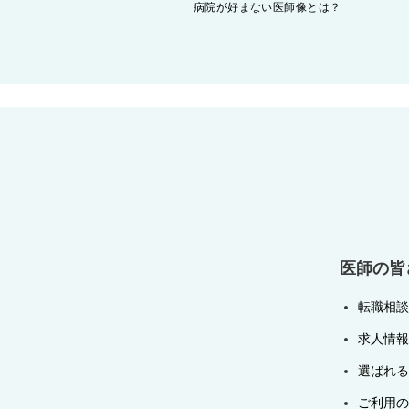
投
病院が好まない医師像とは？
稿
ナ
ビ
ゲ
ー
シ
ョ
ン
医師の皆
転職相談
求人情報
選ばれる
ご利用の