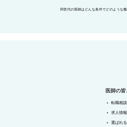
投
同世代の医師はどんな条件でどのような働
稿
ナ
ビ
ゲ
ー
シ
ョ
ン
医師の皆
転職相談
求人情報
選ばれる