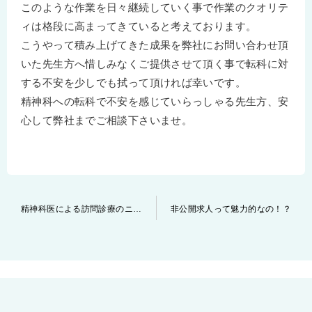
このような作業を日々継続していく事で作業のクオリテ
ィは格段に高まってきていると考えております。
こうやって積み上げてきた成果を弊社にお問い合わせ頂
いた先生方へ惜しみなくご提供させて頂く事で転科に対
する不安を少しでも拭って頂ければ幸いです。
精神科への転科で不安を感じていらっしゃる先生方、安
心して弊社までご相談下さいませ。
投
精神科医による訪問診療のニーズについて
非公開求人って魅力的なの！？
稿
ナ
ビ
ゲ
ー