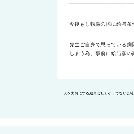
————————————
今後もし転職の際に給与条
先生ご自身で思っている病
しまう為、事前に給与額の
投
人を大切にする紹介会社とそうでない会社
稿
ナ
ビ
ゲ